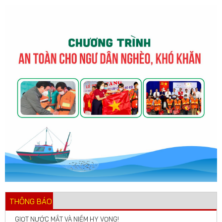
THÔNG BÁO
GIỌT NƯỚC MẮT VÀ NIỀM HY VỌNG!