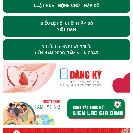
LUẬT HOẠT ĐỘNG CHỮ THẬP ĐỎ
ĐIỀU LỆ HỘI CHỮ THẬP ĐỎ
VIỆT NAM
CHIẾN LƯỢC PHÁT TRIỂN
ĐẾN NĂM 2030, TẦM NHÌN 2045