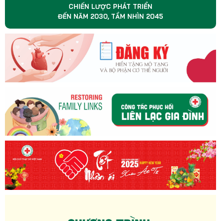
CHIẾN LƯỢC PHÁT TRIỂN
ĐẾN NĂM 2030, TẦM NHÌN 2045