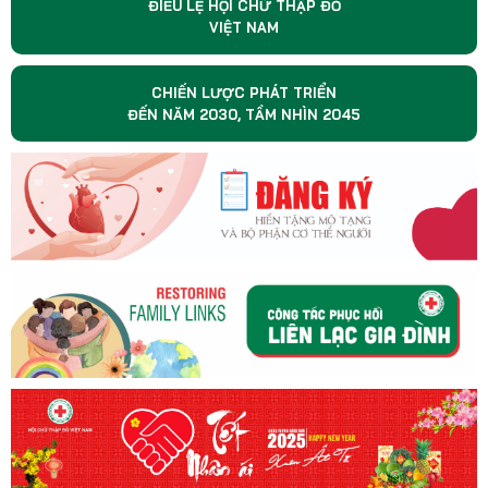
ĐIỀU LỆ HỘI CHỮ THẬP ĐỎ
VIỆT NAM
CHIẾN LƯỢC PHÁT TRIỂN
ĐẾN NĂM 2030, TẦM NHÌN 2045