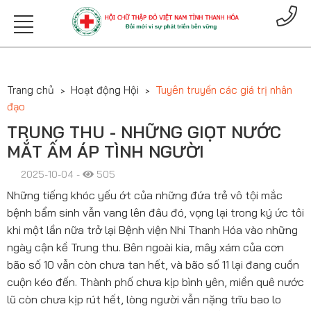
Trang chủ
Hoạt động Hội
Tuyên truyền các giá trị nhân
đạo
TRUNG THU - NHỮNG GIỌT NƯỚC
MẮT ẤM ÁP TÌNH NGƯỜI
2025-10-04 -
505
Những tiếng khóc yếu ớt của những đứa trẻ vô tội mắc
bệnh bẩm sinh vẫn vang lên đâu đó, vọng lại trong ký ức tôi
khi một lần nữa trở lại Bệnh viện Nhi Thanh Hóa vào những
ngày cận kề Trung thu. Bên ngoài kia, mây xám của cơn
bão số 10 vẫn còn chưa tan hết, và bão số 11 lại đang cuồn
cuộn kéo đến. Thành phố chưa kịp bình yên, miền quê nước
lũ còn chưa kịp rút hết, lòng người vẫn nặng trĩu bao lo