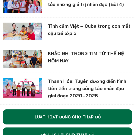
tỏa những giá trị nhân đạo (Bài 4)
Tình cảm Việt – Cuba trong con mắt
cậu bé lớp 3
KHẮC GHI TRONG TIM TỪ THẾ HỆ
HÔM NAY
Thanh Hóa: Tuyên dương điển hình
tiên tiến trong công tác nhân đạo
giai đoạn 2020–2025
LUẬT HOẠT ĐỘNG CHỮ THẬP ĐỎ
ĐIỀU LỆ HỘI CHỮ THẬP ĐỎ