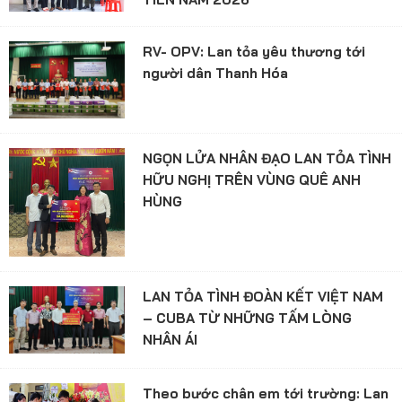
RV- OPV: Lan tỏa yêu thương tới
người dân Thanh Hóa
NGỌN LỬA NHÂN ĐẠO LAN TỎA TÌNH
HỮU NGHỊ TRÊN VÙNG QUÊ ANH
HÙNG
LAN TỎA TÌNH ĐOÀN KẾT VIỆT NAM
– CUBA TỪ NHỮNG TẤM LÒNG
NHÂN ÁI
Theo bước chân em tới trường: Lan