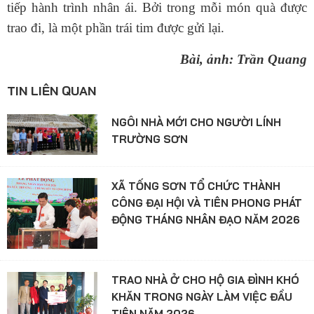
tiếp hành trình nhân ái. Bởi trong mỗi món quà được
trao đi, là một phần trái tim được gửi lại.
Bài, ảnh: Trần Quang
TIN LIÊN QUAN
NGÔI NHÀ MỚI CHO NGƯỜI LÍNH
TRƯỜNG SƠN
XÃ TỐNG SƠN TỔ CHỨC THÀNH
CÔNG ĐẠI HỘI VÀ TIÊN PHONG PHÁT
ĐỘNG THÁNG NHÂN ĐẠO NĂM 2026
TRAO NHÀ Ở CHO HỘ GIA ĐÌNH KHÓ
KHĂN TRONG NGÀY LÀM VIỆC ĐẦU
TIÊN NĂM 2026