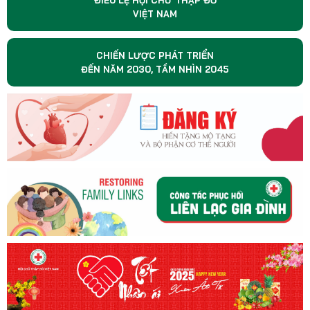
VIỆT NAM
CHIẾN LƯỢC PHÁT TRIỂN
ĐẾN NĂM 2030, TẦM NHÌN 2045