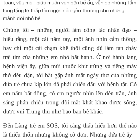
toan, vậy mà... giữa muôn vàn bộn bề ấy, vẫn có những tấm
lòng lặng lẽ thắp lên ngọn nến yêu thương cho những
mảnh đời nhỏ bé.
Chúng tôi – những người làm công tác nhân đạo –
hiểu rằng, một cái nắm tay, một ánh nhìn cảm thông,
hay chỉ một cái chạm khẽ thôi cũng đủ làm tan chảy
trái tim của những em nhỏ bất hạnh. Ở nơi hành lang
bệnh viện ấy, giữa mùi thuốc khử trùng và tiếng máy
thở đều đặn, tôi bắt gặp ánh mắt ngây thơ của những
đứa trẻ chưa kịp lớn đã phải chiến đấu với bệnh tật. Có
em nằm bất động, có em ngước nhìn lên đèn trần, ánh
sáng phản chiếu trong đôi mắt khát khao được sống,
được vui Trung thu như bao bạn bè khác.
Đến Làng trẻ em SOS, tôi càng thấu hiểu hơn thế nào
là thiếu thốn nhưng không cô đơn. Những đứa trẻ ấy –