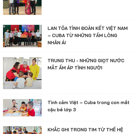
LAN TỎA TÌNH ĐOÀN KẾT VIỆT NAM
– CUBA TỪ NHỮNG TẤM LÒNG
NHÂN ÁI
TRUNG THU - NHỮNG GIỌT NƯỚC
MẮT ẤM ÁP TÌNH NGƯỜI
Tình cảm Việt – Cuba trong con mắt
cậu bé lớp 3
KHẮC GHI TRONG TIM TỪ THẾ HỆ