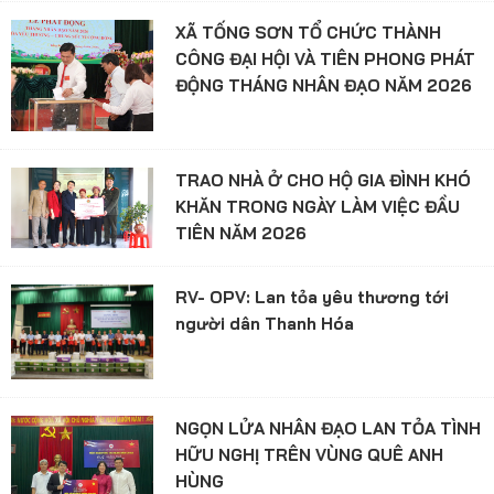
XÃ TỐNG SƠN TỔ CHỨC THÀNH
CÔNG ĐẠI HỘI VÀ TIÊN PHONG PHÁT
ĐỘNG THÁNG NHÂN ĐẠO NĂM 2026
TRAO NHÀ Ở CHO HỘ GIA ĐÌNH KHÓ
KHĂN TRONG NGÀY LÀM VIỆC ĐẦU
TIÊN NĂM 2026
RV- OPV: Lan tỏa yêu thương tới
người dân Thanh Hóa
NGỌN LỬA NHÂN ĐẠO LAN TỎA TÌNH
HỮU NGHỊ TRÊN VÙNG QUÊ ANH
HÙNG