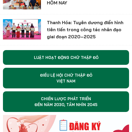
HÔM NAY
Thanh Hóa: Tuyên dương điển hình
tiên tiến trong công tác nhân đạo
giai đoạn 2020–2025
LUẬT HOẠT ĐỘNG CHỮ THẬP ĐỎ
ĐIỀU LỆ HỘI CHỮ THẬP ĐỎ
VIỆT NAM
CHIẾN LƯỢC PHÁT TRIỂN
ĐẾN NĂM 2030, TẦM NHÌN 2045